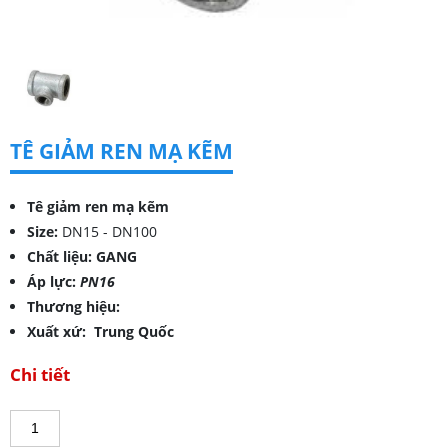
TÊ GIẢM REN MẠ KẼM
Tê giảm ren mạ kẽm
Size:
DN15 - DN100
Chất liệu: GANG
Áp lực:
PN16
Thương hiệu:
Xuất xứ: Trung Quốc
Chi tiết