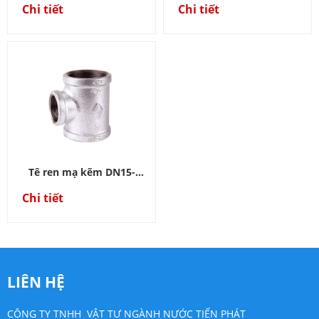
DN100
Chi tiết
Chi tiết
Tê ren mạ kẽm DN15-
DN100
Chi tiết
LIÊN HỆ
CÔNG TY TNHH VẬT TƯ NGÀNH NƯỚC TIẾN PHÁT