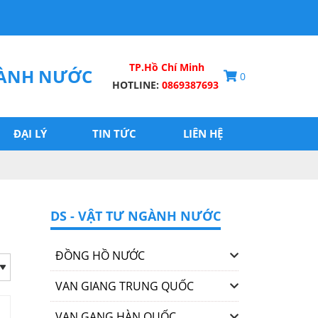
TP.Hồ Chí Minh
GÀNH NƯỚC
0
HOTLINE:
0869387693
ĐẠI LÝ
TIN TỨC
LIÊN HỆ
DS - VẬT TƯ NGÀNH NƯỚC
ĐỒNG HỒ NƯỚC
VAN GIANG TRUNG QUỐC
VAN GANG HÀN QUỐC