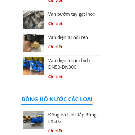
Chi tiết
Van bướm tay gạt inox
Chi tiết
Van điện từ nối ren
Chi tiết
Van điện từ nối bích
DN50-DN300
Chi tiết
ĐỒNG HỒ NƯỚC CÁC LOẠI
Đồng hồ Unik lắp đứng
LXSLG
Chi tiết