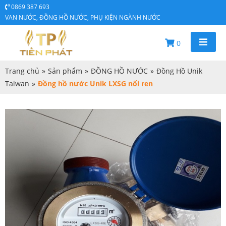
0869 387 693
VAN NƯỚC, ĐỒNG HỒ NƯỚC, PHỤ KIỆN NGÀNH NƯỚC
0
Trang chủ
»
Sản phẩm
»
ĐỒNG HỒ NƯỚC
»
Đồng Hồ Unik
Taiwan
»
Đồng hồ nước Unik LXSG nối ren