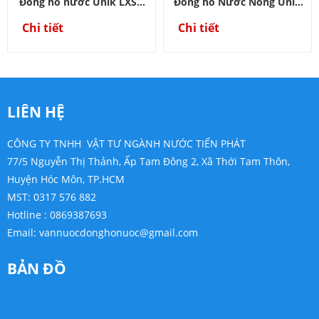
Đồng hồ nước Unik LXSG
Đồng hồ Nước Nóng Unik
nối ren
LXLGR Mặt Bích
Chi tiết
Chi tiết
LIÊN HỆ
CÔNG TY TNHH VẬT TƯ NGÀNH NƯỚC TIẾN PHÁT
77/5 Nguyễn Thị Thảnh, Ấp Tam Đông 2, Xã Thới Tam Thôn,
Huyện Hóc Môn, TP.HCM
MST: 0317 576 882
Hotline : 0869387693
Email:
vannuocdonghonuoc@gmail.com
BẢN ĐỒ