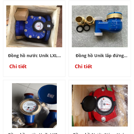
Đồng hồ nước Unik LXLG
Đồng hồ Unik lắp đứng
mặt bích
LXSLG
Chi tiết
Chi tiết