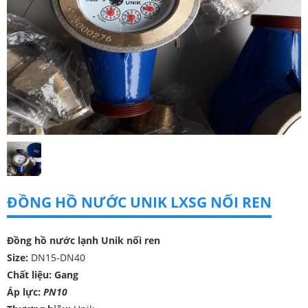
ĐỒNG HỒ NƯỚC UNIK LXSG NỐI REN
Đồng hồ nước lạnh Unik nối ren
Size:
DN15-DN40
Chất liệu: Gang
Áp lực:
PN10