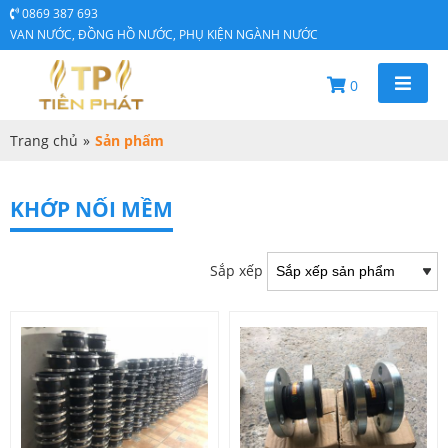
0869 387 693
VAN NƯỚC, ĐỒNG HỒ NƯỚC, PHỤ KIỆN NGÀNH NƯỚC
0
Trang chủ
»
Sản phẩm
KHỚP NỐI MỀM
Sắp xếp