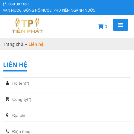
0869 387 693
VAN NƯỚC, ĐỒNG HỒ NƯỚC, PHỤ KIỆN NGÀNH NƯỚC
0
Trang chủ
»
Liên hệ
LIÊN HỆ