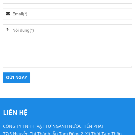
LIÊN HỆ
CÔNG TY TNHH VẬT TƯ NGÀNH NƯỚC TIẾN PHÁT
77/5 Nguyễn Thị Thảnh, Ấp Tam Đông 2, Xã Thới Tam Thôn,