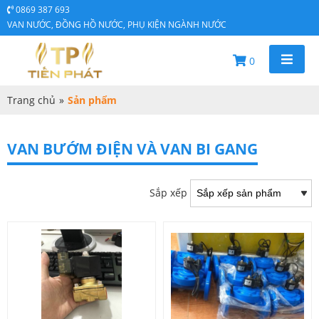
0869 387 693
VAN NƯỚC, ĐỒNG HỒ NƯỚC, PHỤ KIỆN NGÀNH NƯỚC
0
Trang chủ
»
Sản phẩm
VAN BƯỚM ĐIỆN VÀ VAN BI GANG
Sắp xếp