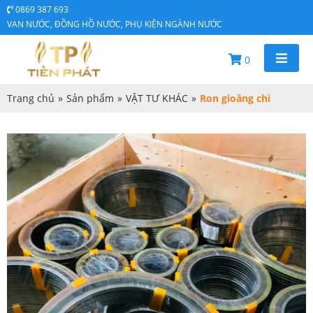
0869 387 693
VAN NƯỚC, ĐỒNG HỒ NƯỚC, PHỤ KIỆN NGÀNH NƯỚC
0
Trang chủ
»
Sản phẩm
»
VẬT TƯ KHÁC
»
Ron gioăng chì