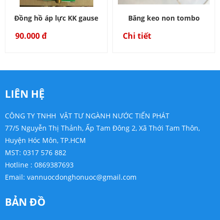
Đồng hồ áp lực KK gause
Băng keo non tombo
90.000 đ
Chi tiết
LIÊN HỆ
CÔNG TY TNHH VẬT TƯ NGÀNH NƯỚC TIẾN PHÁT
77/5 Nguyễn Thị Thảnh, Ấp Tam Đông 2, Xã Thới Tam Thôn,
Huyện Hóc Môn, TP.HCM
MST: 0317 576 882
Hotline : 0869387693
Email:
vannuocdonghonuoc@gmail.com
BẢN ĐỒ