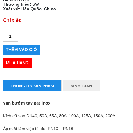
Thương hiệu:
SW
Xuất xứ: Hàn Quốc, China
Chi tiết
THÔNG TIN SẢN PHẨM
BÌNH LUẬN
Van bướm tay gạt inox
Kích cỡ van:DN40, 50A, 65A, 80A, 100A, 125A, 150A, 200A
Áp suất làm việc tối đa: PN10 – PN16