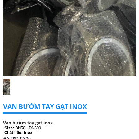
VAN BƯỚM TAY GẠT INOX
Van bướm tay gạt inox
Size:
DN50 - DN300
Chất liệu: Inox
PN16
Áp lực: