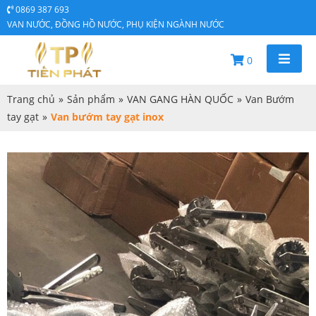
0869 387 693
VAN NƯỚC, ĐỒNG HỒ NƯỚC, PHỤ KIỆN NGÀNH NƯỚC
0
Trang chủ
»
Sản phẩm
»
VAN GANG HÀN QUỐC
»
Van Bướm
tay gạt
»
Van bướm tay gạt inox