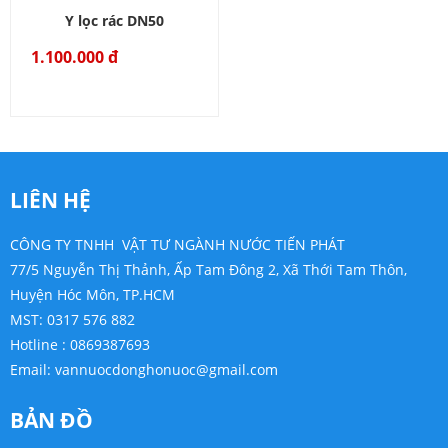
Y lọc rác DN50
1.100.000 đ
LIÊN HỆ
CÔNG TY TNHH VẬT TƯ NGÀNH NƯỚC TIẾN PHÁT
77/5 Nguyễn Thị Thảnh, Ấp Tam Đông 2, Xã Thới Tam Thôn,
Huyện Hóc Môn, TP.HCM
MST: 0317 576 882
Hotline : 0869387693
Email:
vannuocdonghonuoc@gmail.com
BẢN ĐỒ