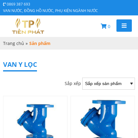
0869 387 693
VAN NƯỚC, ĐỒNG HỒ NƯỚC, PHỤ KIỆN NGÀNH NƯỚC
0
Trang chủ
»
Sản phẩm
VAN Y LỌC
Sắp xếp