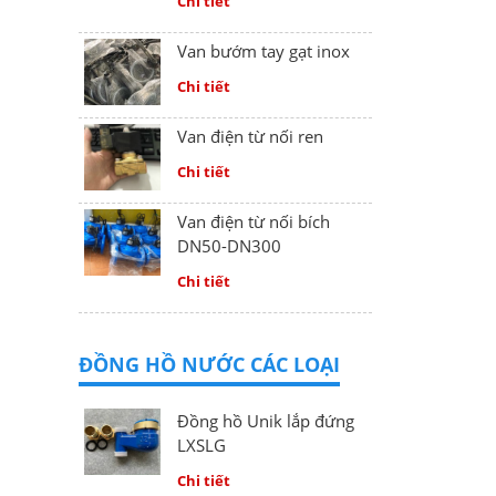
Chi tiết
Van bướm tay gạt inox
Chi tiết
Van điện từ nối ren
Chi tiết
Van điện từ nối bích
DN50-DN300
Chi tiết
ĐỒNG HỒ NƯỚC CÁC LOẠI
Đồng hồ Unik lắp đứng
LXSLG
Chi tiết