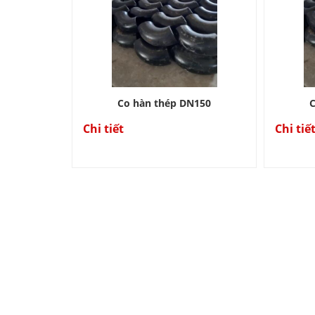
Co hàn thép DN150
C
Chi tiết
Chi tiế