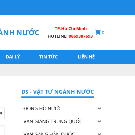
TP.Hồ Chí Minh
GÀNH NƯỚC
0
HOTLINE:
0869387693
ĐẠI LÝ
TIN TỨC
LIÊN HỆ
DS - VẬT TƯ NGÀNH NƯỚC
ĐỒNG HỒ NƯỚC
VAN GIANG TRUNG QUỐC
VAN GANG HÀN QUỐC