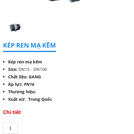
KÉP REN MẠ KẼM
Kép ren mạ kẽm
Size:
DN15 - DN100
Chất liệu: GANG
Áp lực:
PN16
Thương hiệu:
Xuất xứ: Trung Quốc
Chi tiết