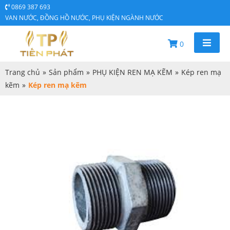
0869 387 693
VAN NƯỚC, ĐỒNG HỒ NƯỚC, PHỤ KIỆN NGÀNH NƯỚC
0
Trang chủ
»
Sản phẩm
»
PHỤ KIỆN REN MẠ KẼM
»
Kép ren mạ
kẽm
»
Kép ren mạ kẽm