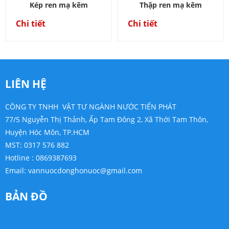
Kép ren mạ kẽm
Thập ren mạ kẽm
Chi tiết
Chi tiết
LIÊN HỆ
CÔNG TY TNHH VẬT TƯ NGÀNH NƯỚC TIẾN PHÁT
77/5 Nguyễn Thị Thảnh, Ấp Tam Đông 2, Xã Thới Tam Thôn,
Huyện Hóc Môn, TP.HCM
MST: 0317 576 882
Hotline : 0869387693
Email:
vannuocdonghonuoc@gmail.com
BẢN ĐỒ