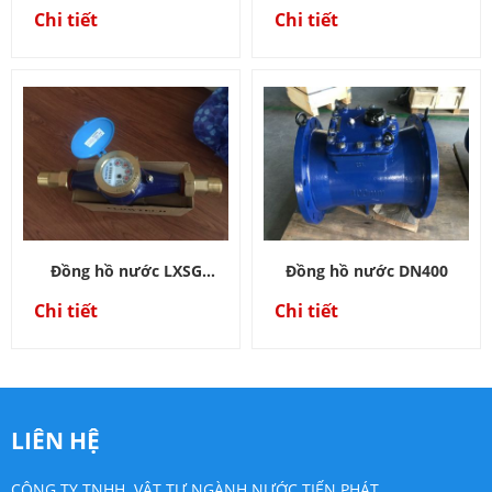
Flowtech DN80
Flowtech
Chi tiết
Chi tiết
Đồng hồ nước LXSG
Đồng hồ nước DN400
Flowtech Nối ren
Chi tiết
Chi tiết
LIÊN HỆ
CÔNG TY TNHH VẬT TƯ NGÀNH NƯỚC TIẾN PHÁT