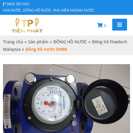
0869 387 693
VAN NƯỚC, ĐỒNG HỒ NƯỚC, PHỤ KIỆN NGÀNH NƯỚC
0
Trang chủ
»
Sản phẩm
»
ĐỒNG HỒ NƯỚC
»
Đồng hồ Flowtech
Malaysia
»
Đồng hồ nước DN80