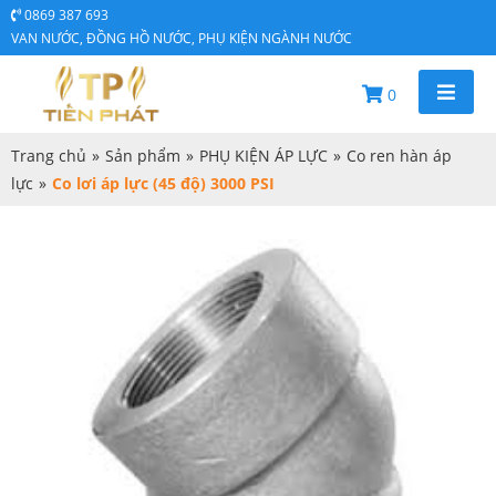
0869 387 693
VAN NƯỚC, ĐỒNG HỒ NƯỚC, PHỤ KIỆN NGÀNH NƯỚC
0
Trang chủ
»
Sản phẩm
»
PHỤ KIỆN ÁP LỰC
»
Co ren hàn áp
lực
»
Co lơi áp lực (45 độ) 3000 PSI