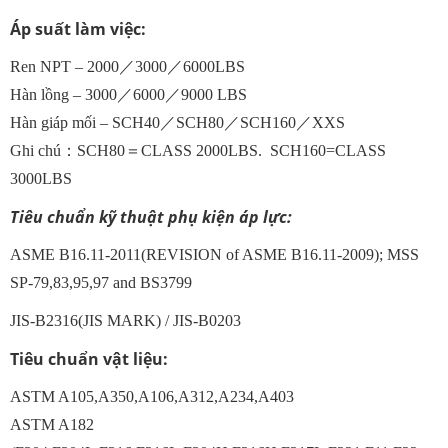
Áp suất làm việc:
Ren NPT – 2000／3000／6000LBS
Hàn lồng – 3000／6000／9000 LBS
Hàn giáp mối – SCH40／SCH80／SCH160／XXS
Ghi chú：SCH80＝CLASS 2000LBS. SCH160=CLASS
3000LBS
Tiêu chuẩn kỹ thuật phụ kiện áp lực:
ASME B16.11-2011(REVISION of ASME B16.11-2009); MSS
SP-79,83,95,97 and BS3799
JIS-B2316(JIS MARK) / JIS-B0203
Tiêu chuẩn vật liệu:
ASTM A105,A350,A106,A312,A234,A403
ASTM A182