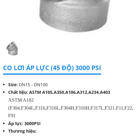
CO LƠI ÁP LỰC (45 ĐỘ) 3000 PSI
Size:
DN15 - DN100
Chất liệu:
ASTM A105,A350,A106,A312,A234,A403
ASTM A182
(F304,F304L,F316,F316L,F304H,F316H,F317L,F321,F11,F22,
F91
Áp lực: 3000PSI
Thương hiệu: