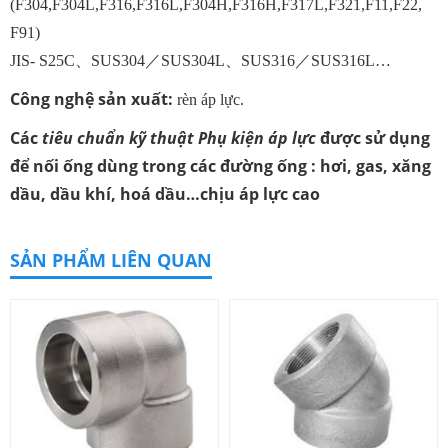
(F304,F304L,F316,F316L,F304H,F316H,F317L,F321,F11,F22,
F91)
JIS- S25C、SUS304／SUS304L、SUS316／SUS316L…
Công nghệ sản xuất:
rèn áp lực.
Các
tiêu chuẩn kỹ thuật Phụ kiện áp lực
được sử dụng
để nối ống dùng trong các đường ống : hơi, gas, xăng
dầu, dầu khí, hoá dầu…chịu áp lực cao
SẢN PHẨM LIÊN QUAN