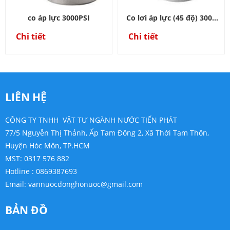
co áp lực 3000PSI
Co lơi áp lực (45 độ) 3000
PSI
Chi tiết
Chi tiết
LIÊN HỆ
CÔNG TY TNHH VẬT TƯ NGÀNH NƯỚC TIẾN PHÁT
77/5 Nguyễn Thị Thảnh, Ấp Tam Đông 2, Xã Thới Tam Thôn,
Huyện Hóc Môn, TP.HCM
MST: 0317 576 882
Hotline : 0869387693
Email:
vannuocdonghonuoc@gmail.com
BẢN ĐỒ