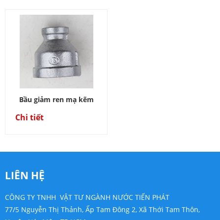
Bầu giảm ren mạ kẽm
Chi tiết
LIÊN HỆ
CÔNG TY TNHH VẬT TƯ NGÀNH NƯỚC TIẾN PHÁT
77/5 Nguyễn Thị Thảnh, Ấp Tam Đông 2, Xã Thới Tam Thôn,