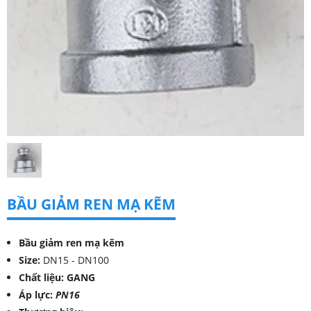
BẦU GIẢM REN MẠ KẼM
Bầu giảm ren mạ kẽm
Size:
DN15 - DN100
Chất liệu: GANG
Áp lực:
PN16