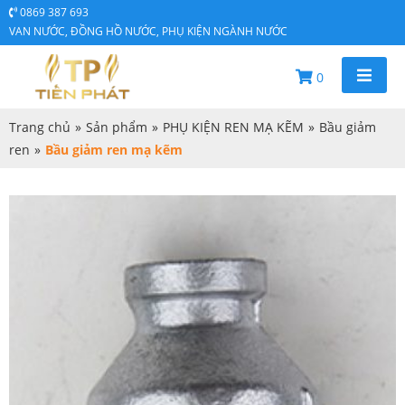
0869 387 693
VAN NƯỚC, ĐỒNG HỒ NƯỚC, PHỤ KIỆN NGÀNH NƯỚC
0
Trang chủ
»
Sản phẩm
»
PHỤ KIỆN REN MẠ KẼM
»
Bầu giảm
ren
»
Bầu giảm ren mạ kẽm