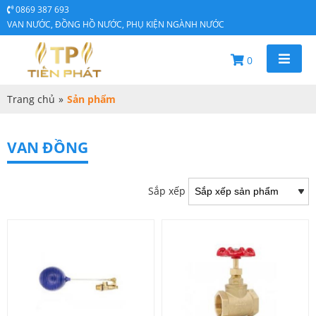
0869 387 693
VAN NƯỚC, ĐỒNG HỒ NƯỚC, PHỤ KIỆN NGÀNH NƯỚC
0
Trang chủ
»
Sản phẩm
VAN ĐỒNG
Sắp xếp