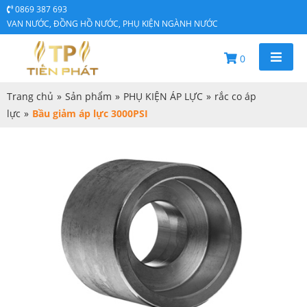
0869 387 693
VAN NƯỚC, ĐỒNG HỒ NƯỚC, PHỤ KIỆN NGÀNH NƯỚC
0
Trang chủ
»
Sản phẩm
»
PHỤ KIỆN ÁP LỰC
»
rắc co áp
lực
»
Bầu giảm áp lực 3000PSI